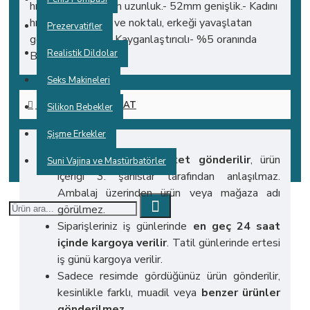
hızlandırır.- 180mm uzunluk.- 52mm genişlik.- Kadını
hızlandıran tırtıklı ve noktalı, erkeği yavaşlatan
Prezervatifler
geciktirici kremli.- Kayganlaştırıcılı- %5 oranında
Realistik Dildolar
Benzocaine içerir.
Seks Makineleri
KARGO VE TESLIMAT
Silikon Bebekler
Şişme Erkekler
Tüm ürünler
gizli paket gönderilir
, ürün
Suni Vajina ve Mastürbatörler
içeriği 3. şahıslar tarafından anlaşılmaz.
Ambalaj üzerinden ürün veya mağaza adı
görülmez.
Siparişleriniz iş günlerinde
en geç 24 saat
içinde kargoya verilir
. Tatil günlerinde ertesi
iş günü kargoya verilir.
Sadece resimde gördüğünüz ürün gönderilir,
kesinlikle farklı, muadil veya
benzer ürünler
gönderilmez
.