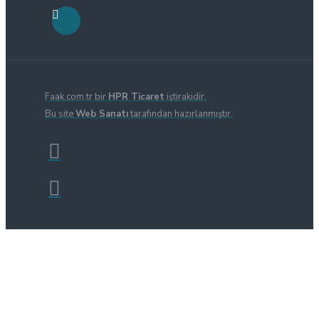
Faak.com.tr bir
HPR Ticaret
iştirakidir.
Bu site
Web Sanatı
tarafından hazırlanmıştır.