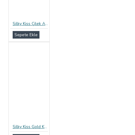
Silky Kiss Çilek Aromalı Prezervatif 12li Paket
Sepete Ekle
Silky Kiss Gold Kayganlaştırıcılı Prezervatif