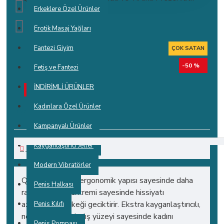
Erkeklere Özel Ürünler
Erotik Masaj Yağları
Fantezi Giyim
ÇOK SATAN
-50 %
Fetiş ve Fantezi
İNDİRİMLİ ÜRÜNLER
STOKTA YOK
Kadınlara Özel Ürünler
0 yorum yapılmış.
-
Yorum Yap
Kampanyalı Ürünler
Kayganlaştırıcı Jeller
AÇIKLAMALAR
Modern Vibratörler
Q REFLECTIVE ergonomik yapısı sayesinde daha
Penis Halkası
rahat. Geciktirici kremi sayesinde hissiyatı
azaltmadan erkeği geciktirir. Ekstra kayganlaştırıcılı,
Penis Kılıfı
noktalı ve tırtıklı dış yüzeyi sayesinde kadını
Penis Pompası