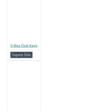
S-Box Özel Kayganlaştırıcılı Prezervatif 12li Paket
Sepete Ekle