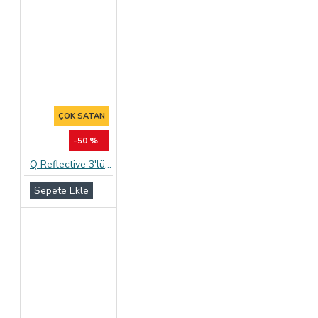
ÇOK SATAN
-50 %
Q Reflective 3'lü Geciktiricili ve Tırtıklı Prezervatif
Sepete Ekle