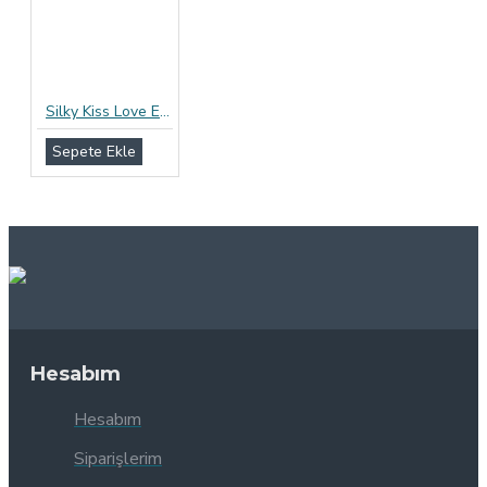
Silky Kiss Love Ekstra İnce Prezervatif 12li Paket
Sepete Ekle
Hesabım
Hesabım
Siparişlerim