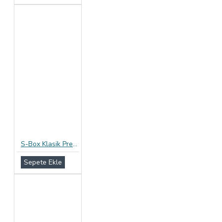
S-Box Klasik Prezervatif 12li Paket
Sepete Ekle