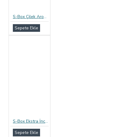
S-Box Çilek Aromalı Prezervatif 12li Paket
Sepete Ekle
S-Box Ekstra İnce Prezervatif 12li Paket
Sepete Ekle