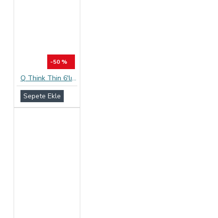
-50 %
Q Think Thin 6'lı Ekstra İnce Vanilya Aromalı Prezervatif
Sepete Ekle