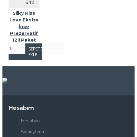
648
Silky Kiss
Love Ekstra
İnce
Prezervatif
12li Paket
SEPETE
EKLE
Hesabım
Hesabım
Siparişlerim