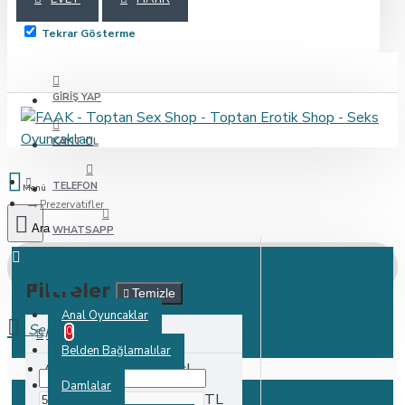
Tekrar Gösterme
GIRIŞ YAP
KAYIT OL
TELEFON
Prezervatifler
WHATSAPP
Filtreler
Temizle
0 ürün - 0,00TL
Anal Oyuncaklar
0
FIYAT
Belden Bağlamalılar
Alışveriş sepetiniz boş!
Damlalar
TL