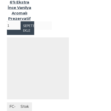
6'lı Ekstra
İnce Vanilya
Aromalı
Prezervatif
SEPETE
EKLE
FC-
Stok