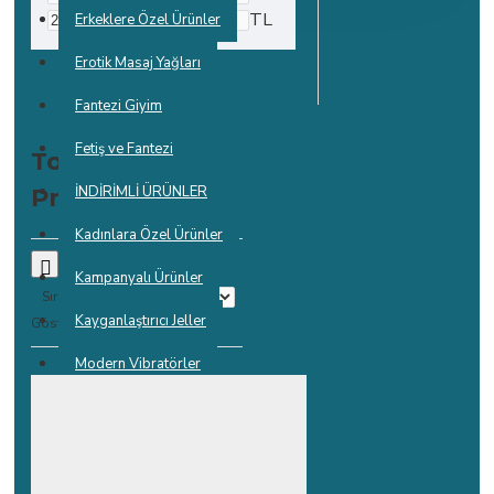
TL
Erkeklere Özel Ürünler
Erotik Masaj Yağları
Fantezi Giyim
Fetiş ve Fantezi
Toptan
İNDİRİMLİ ÜRÜNLER
Prezervatifler
Kadınlara Özel Ürünler
Kampanyalı Ürünler
Sırala:
Kayganlaştırıcı Jeller
Göster:
Modern Vibratörler
Penis Halkası
Penis Kılıfı
Penis Pompası