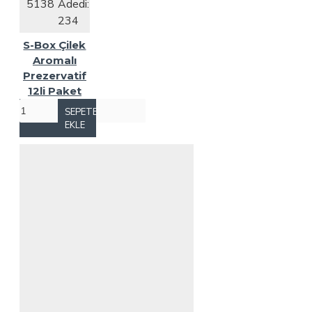
5138
Adedi:
234
S-Box Çilek
Aromalı
Prezervatif
12li Paket
SEPETE
EKLE