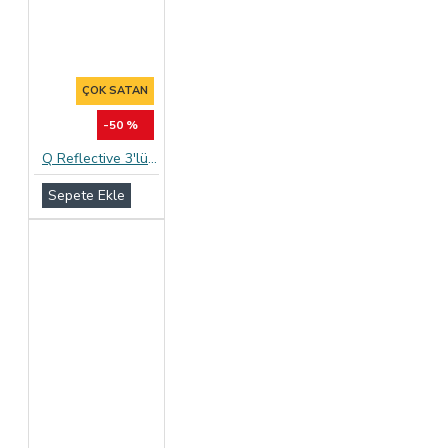
ÇOK SATAN
-50 %
Q Reflective 3'lü Geciktiricili ve Tırtıklı Prezervatif
Sepete Ekle