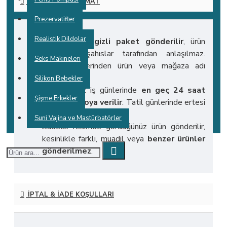
KARGO VE TESLIMAT
Prezervatifler
Realistik Dildolar
Tüm ürünler
gizli paket gönderilir
, ürün
içeriği 3. şahıslar tarafından anlaşılmaz.
Seks Makineleri
Ambalaj üzerinden ürün veya mağaza adı
görülmez.
Silikon Bebekler
Siparişleriniz iş günlerinde
en geç 24 saat
Şişme Erkekler
içinde kargoya verilir
. Tatil günlerinde ertesi
iş günü kargoya verilir.
Suni Vajina ve Mastürbatörler
Sadece resimde gördüğünüz ürün gönderilir,
kesinlikle farklı, muadil veya
benzer ürünler
gönderilmez
.
İPTAL & İADE KOŞULLARI