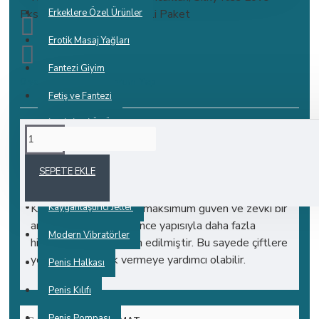
Erkeklere Özel Ürünler
Erotik Masaj Yağları
Fantezi Giyim
0 yorum yapılmış.
-
Yorum Yap
Fetiş ve Fantezi
İNDİRİMLİ ÜRÜNLER
AÇIKLAMALAR
Kadınlara Özel Ürünler
SEPETE EKLE
Kampanyalı Ürünler
Silky Kiss Love Ekstra İnce Prezervatif 12'li Silky
Kiss Prezervatifleri ile maksimum güven ve zevki bir
Kayganlaştırıcı Jeller
arada yaşayın. Ekstra ince yapısıyla daha fazla
Modern Vibratörler
hissetmeniz için dizayn edilmiştir. Bu sayede çiftlere
yoğun his ve zevk vermeye yardımcı olabilir.
Penis Halkası
Penis Kılıfı
Penis Pompası