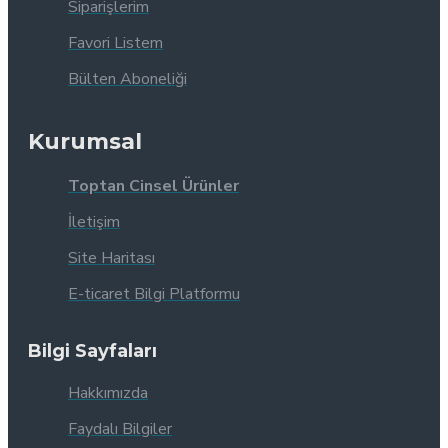
Siparişlerim
Favori Listem
Bülten Aboneliği
Kurumsal
Toptan Cinsel Ürünler
İletişim
Site Haritası
E-ticaret Bilgi Platformu
Bilgi Sayfaları
Hakkımızda
Faydalı Bilgiler