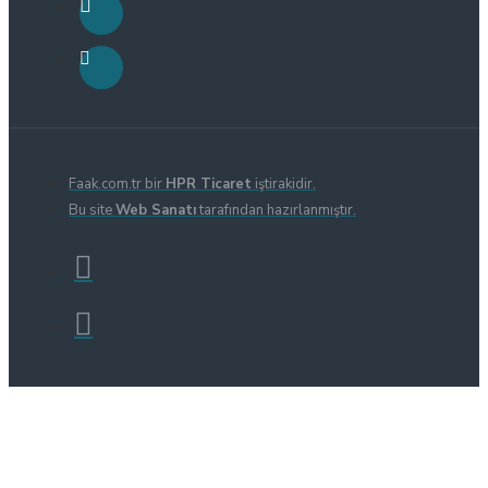
Faak.com.tr bir
HPR Ticaret
iştirakidir.
Bu site
Web Sanatı
tarafından hazırlanmıştır.