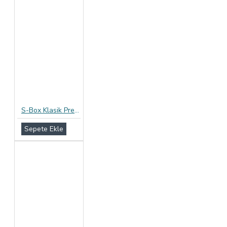
S-Box Klasik Prezervatif 12li Paket
Sepete Ekle