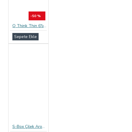
-50 %
Q Think Thin 6'lı Ekstra İnce Vanilya Aromalı Prezervatif
Sepete Ekle
S-Box Çilek Aromalı Prezervatif 12li Paket