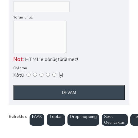
Yorumunuz
Not:
HTML'e dönüştürülmez!
Oylama
Kötü
İyi
DEVAM
Etiketler:
FAAK
Toptan
Dropshopping
Seks
Te
Oyuncakları