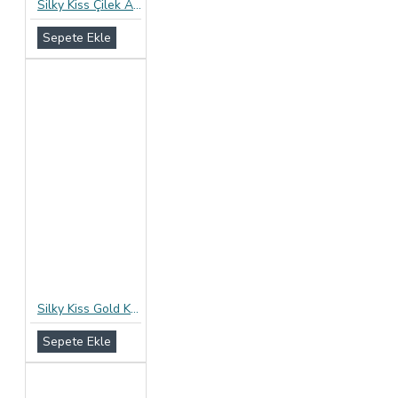
Silky Kiss Çilek Aromalı Prezervatif 12li Paket
Sepete Ekle
Silky Kiss Gold Kayganlaştırıcılı Prezervatif
Sepete Ekle