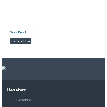
Silky Kiss Long Time Prezervatif 12li Paket
Sepete Ekle
Hesabım
Hesabım