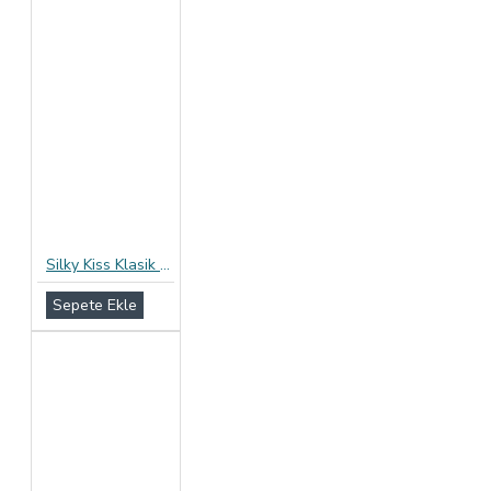
Silky Kiss Klasik Prezervatif 12li Paket
Sepete Ekle