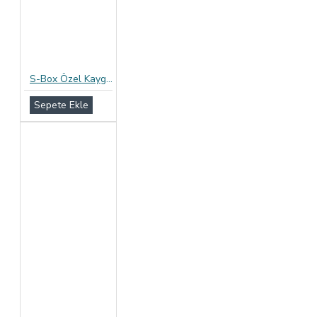
S-Box Özel Kayganlaştırıcılı Prezervatif 12li Paket
Sepete Ekle