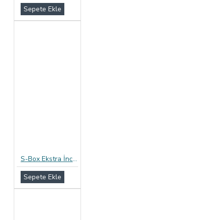
Sepete Ekle
S-Box Ekstra İnce Prezervatif 12li Paket
Sepete Ekle