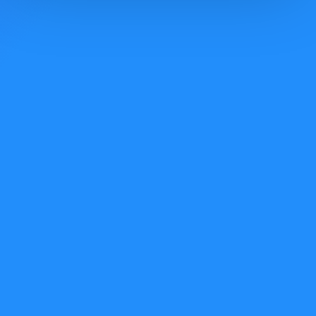
Hesabım
Hesabım
Siparişlerim
Favori Listem
Bülten Aboneliği
Kurumsal
Toptan Cinsel Ürünler
İletişim
Site Haritası
E-ticaret Bilgi Platformu
Bilgi Sayfaları