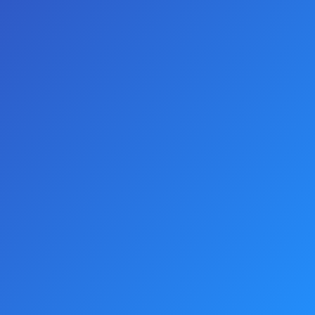
KARGO VE TESLIMAT
İPTAL & İADE KOŞULLARI
YORUMLAR
TAKSITLER
Etiketler:
FAAK
Toptan
Dropshopping
Seks Oyuncakları
Tedarik
Sex Shop
Prezervatifler
Toptan Seks Oyuncakları ve
Toptan Cinsel Sağlık Ürünleri