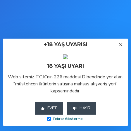
Bu ürüne benzer diğer
modellerimizi aşağıda
görebilirsiniz.
+18 YAŞ UYARISI
ÇOK SATAN
-50 %
-50 %
18 YAŞI UYARI
Web sitemiz T.C.K'nın 226.maddesi D bendinde yer alan,
Q Reflective 3'lü Geciktiricili ve Tırtıklı Prezervatif
Q Think Thin 6'lı Ekstra İnce Vanilya Aromalı Prezervatif
S-Box Çilek Aromalı Prezervatif 12li Paket
"müstehcen ürünlerin satışına mahsus alışveriş yeri"
kapsamındadır.
Sepete Ekle
Sepete Ekle
Sepete Ekle
EVET
HAYIR
Tekrar Gösterme