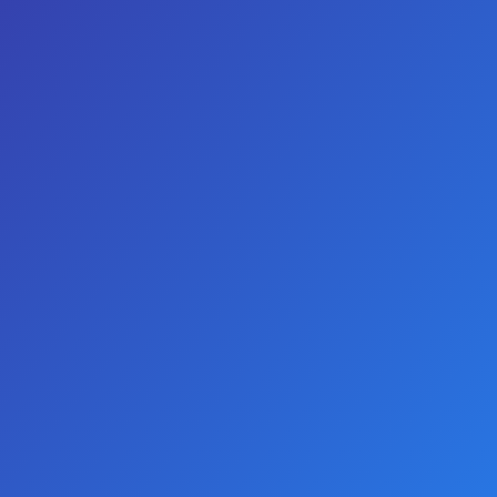
GIRIŞ YAP
KAYIT OL
TELEFON
WHATSAPP
0
S-Box Klasik Prezervatif 12li Paket
S-Box Klasik Prezervatif 12li Paket
0 yorum yapılmış.
-
Yorum Yap
AÇIKLAMALAR
S-Bıx klasik prezervatif. Kutunun içinden 12 adet çıkar.