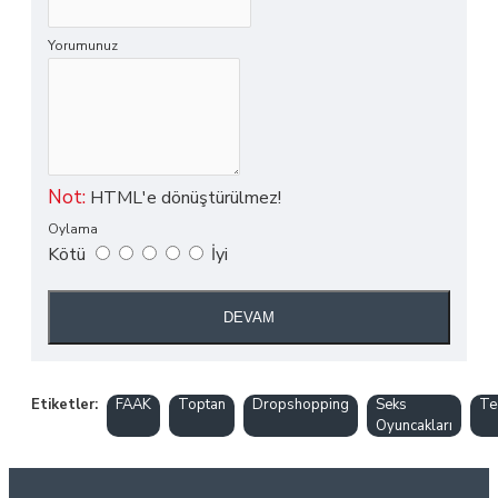
Yorumunuz
Not:
HTML'e dönüştürülmez!
Oylama
Kötü
İyi
DEVAM
Etiketler:
FAAK
Toptan
Dropshopping
Seks
Te
Oyuncakları