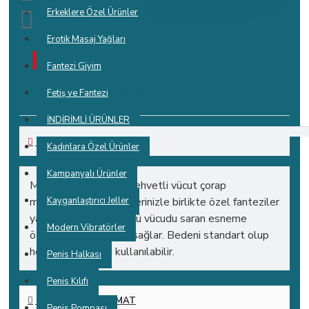
Erkeklere Özel Ürünler
Erotik Masaj Yağları
STOKTA YOK
Fantezi Giyim
0 yorum yapılmış.
-
Yorum Yap
Fetiş ve Fantezi
İNDİRİMLİ ÜRÜNLER
AÇIKLAMALAR
Kadınlara Özel Ürünler
Kampanyalı Ürünler
Muhteşem, seksi ve şehvetli vücut çorap
modellerimiz ile partnerinizle birlikte özel fanteziler
Kayganlaştırıcı Jeller
yaşayabilirsiniz. 4 yönlü vücudu saran esneme
Modern Vibratörler
özelliği ile tam uyum sağlar. Bedeni standart olup
herkes tarafından kullanılabilir.
Penis Halkası
Penis Kılıfı
KARGO VE TESLIMAT
Penis Pompası