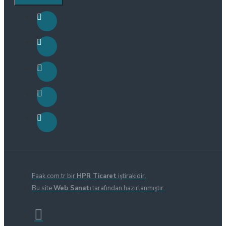
Faak.com.tr bir
HPR Ticaret
iştirakidir.
Bu site
Web Sanatı
tarafından hazırlanmıştır.