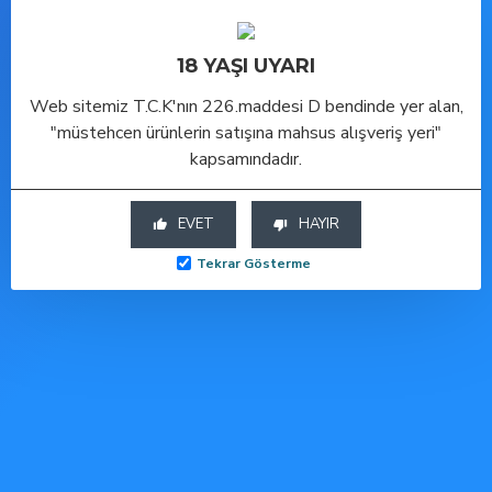
SEPETE EKLE
18 YAŞI UYARI
Web sitemiz T.C.K'nın 226.maddesi D bendinde yer alan,
"müstehcen ürünlerin satışına mahsus alışveriş yeri"
Hesabım
kapsamındadır.
Hesabım
EVET
HAYIR
Siparişlerim
Tekrar Gösterme
Favori Listem
Bülten Aboneliği
Kurumsal
Toptan Cinsel Ürünler
İletişim