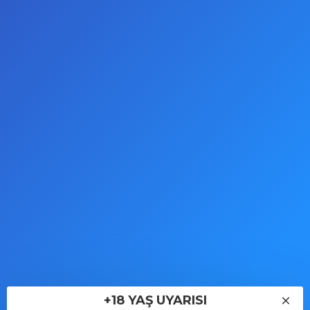
Arama kriterlerini karşılayan ürünler
HPR-00116
Stok Adedi:
3
Scream Gross Cream
Erkeklere Özel Genital
+18 YAŞ UYARISI
Bakım Kremi