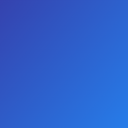
GIRIŞ YAP
KAYIT OL
TELEFON
WHATSAPP
0
Arama
Arama
Arama kriteri
Alt Kategorilerde Ara
Ürün açıklamalarında ara
ARAMA