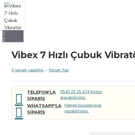
Vibex 7 Hızlı Çubuk Vibrat
0 yorum yapılmış.
-
Yorum Yap
0545 15 15 474 ile bizi
TELEFON'LA
arayabilirsiniz.
SIPARIŞ
Hemen buradan bize
WHATSAPP'LA
yazabilirsiniz.
SIPARIŞ