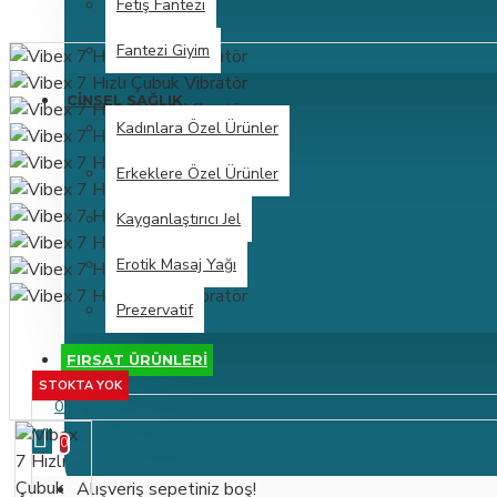
Fetiş Fantezi
Fantezi Giyim
CINSEL SAĞLIK
Kadınlara Özel Ürünler
Erkeklere Özel Ürünler
Kayganlaştırıcı Jel
Erotik Masaj Yağı
Prezervatif
FIRSAT ÜRÜNLERİ
STOKTA YOK
0 ürün - 0,00TL
0
Alışveriş sepetiniz boş!