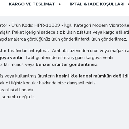
KARGO VE TESLIMAT
İPTAL & İADE KOŞULLARI
ör - Ürün Kodu: HPR-11009 - İlgili Kategori Modern Vibratörler. D
iştir. Paket içeriğini sadece siz bilirsiniz,fatura veya kargo etike
açıklamalarda gördüğünüz ürün gönderilir,farklı ürün gönderilmez.
ahıslar tarafından anlaşılmaz. Ambalaj üzerinden ürün veya mağaza 
oya verilir
. Tatil günlerinde ertesi iş günü kargoya verilir.
arklı, muadil veya
benzer ürünler gönderilmez
.
müş veya kullanılmış ürünlerin
kesinlikle iadesi mümkün değildi
ak ettiğiniz konular hakkında bize danışabilirsiniz.
rantisi altındadır.
 sorumlu değildir.