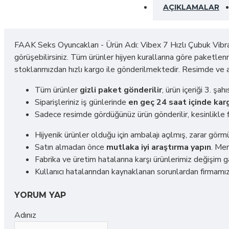
AÇIKLAMALAR
FAAK Seks Oyuncakları - Ürün Adı: Vibex 7 Hızlı Çubuk Vibrat
görüşebilirsiniz. Tüm ürünler hijyen kurallarına göre paketlenm
stoklarımızdan hızlı kargo ile gönderilmektedir. Resimde ve 
Tüm ürünler
gizli paket gönderilir
, ürün içeriği 3. ş
Siparişleriniz iş günlerinde
en geç 24 saat içinde karg
Sadece resimde gördüğünüz ürün gönderilir, kesinlikle f
Hijyenik ürünler olduğu için ambalajı açılmış, zarar gör
Satın almadan önce
mutlaka iyi araştırma yapın
. Mer
Fabrika ve üretim hatalarına karşı ürünlerimiz değişim ga
Kullanıcı hatalarından kaynaklanan sorunlardan firmamız
YORUM YAP
Adınız