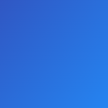
0 yorum yapılmış.
-
Yorum Yap
AÇIKLAMALAR
Titreşimli Penis Halka Partnerin daha fazla uyarılması
için titreşim fonksiyonu sunar. Yaklaşık 30 dakika
boyunca işlevseldir.