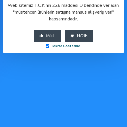
görebilirsiniz.
Web sitemiz T.C.K'nın 226.maddesi D bendinde yer alan,
"müstehcen ürünlerin satışına mahsus alışveriş yeri"
kapsamındadır.
ÇOK SATAN
ÇOK SATAN
EVET
HAYIR
-50 %
Tekrar Gösterme
Penix Tavşan Kulaklı Titreşimli Penis Halkası
3 Boy Kelebek Penis Halka Seti
Düz Yuvarlak Penis Halkası - Kırmızı
Sepete Ekle
Sepete Ekle
Sepete Ekle
Hesabım