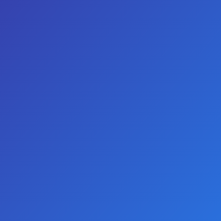
GIRIŞ YAP
KAYIT OL
TELEFON
WHATSAPP
0
Titreşimli Penis Halkası
Titreşimli Penis Halkası
STOKTA YOK
ÇOK SATAN