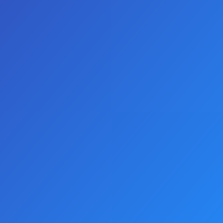
0 yorum yapılmış.
-
Yorum Yap
AÇIKLAMALAR
Bu küçük anal tıkaç boyutu, ilk deneyimler için
mükemmel bir seçenektir. Geniş sınırlayıcı tasarımı
sayesinde, tıkacın gereğinden fazla girmesine izin
vermez.