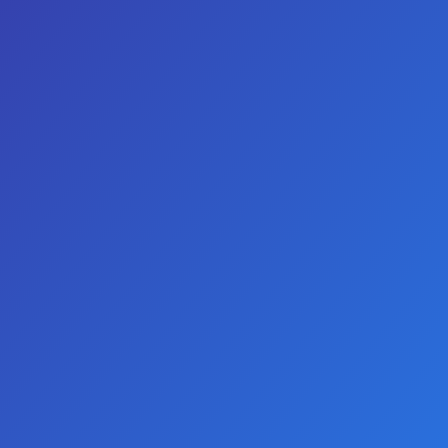
GIRIŞ YAP
KAYIT OL
TELEFON
WHATSAPP
0
Tek Boğumlu Çapalı Mini Anal Tıkaç 5.5cm - Mavi
Tek Boğumlu Çapalı Mini Anal
Tıkaç 5.5cm - Mavi
STOKTA YOK
-50 %