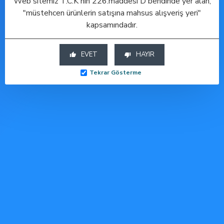
Web sitemiz T.C.K'nın 226.maddesi D bendinde yer alan,
"müstehcen ürünlerin satışına mahsus alışveriş yeri"
kapsamındadır.
ÇOK SATAN
ÇOK SATAN
ÇOK SATAN
EVET
HAYIR
-50 %
-50 %
-50 %
Tekrar Gösterme
Backpart 2 Boğumlu Silikon Anal Tıkaç
Backpart 2 Boğumlu Silikon Anal Tıkaç - Mor
Backpart 2 Boğumlu Silikon Anal Tıkaç - Pembe
Sepete Ekle
Sepete Ekle
Sepete Ekle
Hesabım
Hesabım