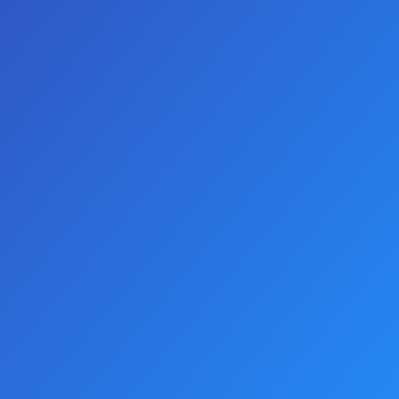
0 yorum yapılmış.
-
Yorum Yap
AÇIKLAMALAR
Yenilebilir Tanga ve Sütyen – Tutkunun En Tatlı Hali!
Şehvet ve lezzeti aynı anda yaşatacak bir deneyim.
Tanga ve sütyenin bir kısmı yenilebilir, bu yüzden
yalnızca çıkarmakla kalmayacak, aynı zamanda