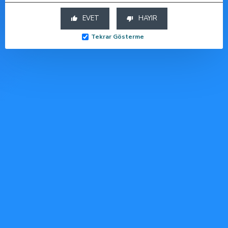
TAKSITLER
EVET
HAYIR
Etiketler:
FAAK
Toptan
Dropshopping
Tekrar Gösterme
Seks Oyuncakları
Tedarik
Sex Shop
Fantezi Giyim
Hesabım
Hesabım
Siparişlerim
Favori Listem
Bülten Aboneliği