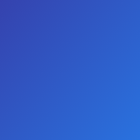
GIRIŞ YAP
KAYIT OL
TELEFON
WHATSAPP
0
Royal Yenilebilir Tanga Sütyen Ananas Aromalı
Royal Yenilebilir Tanga Sütyen
Ananas Aromalı
STOKTA YOK