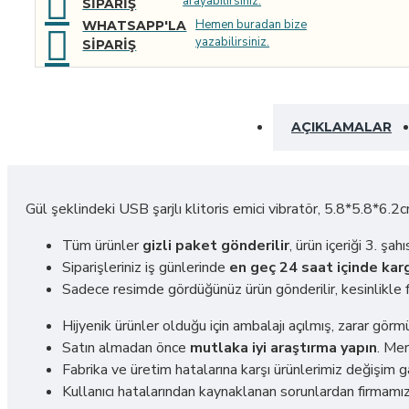
arayabilirsiniz.
SIPARIŞ
Hemen buradan bize
WHATSAPP'LA
yazabilirsiniz.
SIPARIŞ
AÇIKLAMALAR
Gül şeklindeki USB şarjlı klitoris emici vibratör, 5.8*5.8*6.2cm
Tüm ürünler
gizli paket gönderilir
, ürün içeriği 3. ş
Siparişleriniz iş günlerinde
en geç 24 saat içinde karg
Sadece resimde gördüğünüz ürün gönderilir, kesinlikle f
Hijyenik ürünler olduğu için ambalajı açılmış, zarar gör
Satın almadan önce
mutlaka iyi araştırma yapın
. Mer
Fabrika ve üretim hatalarına karşı ürünlerimiz değişim ga
Kullanıcı hatalarından kaynaklanan sorunlardan firmamız