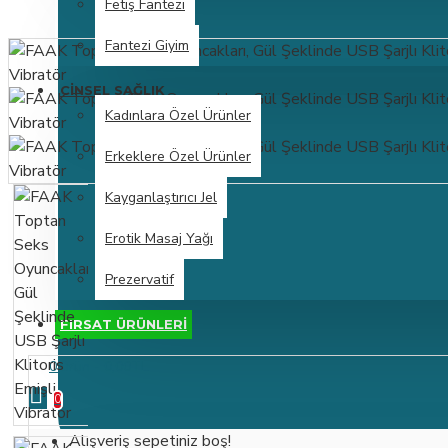
Fetiş Fantezi
Fantezi Giyim
CINSEL SAĞLIK
Kadınlara Özel Ürünler
Erkeklere Özel Ürünler
Kayganlaştırıcı Jel
Erotik Masaj Yağı
Prezervatif
FIRSAT ÜRÜNLERİ
0 ürün - 0,00TL
0
Alışveriş sepetiniz boş!