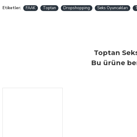
Etiketler:
FAAK
Toptan
Dropshopping
Seks Oyuncakları
Toptan Seks
Bu ürüne ben