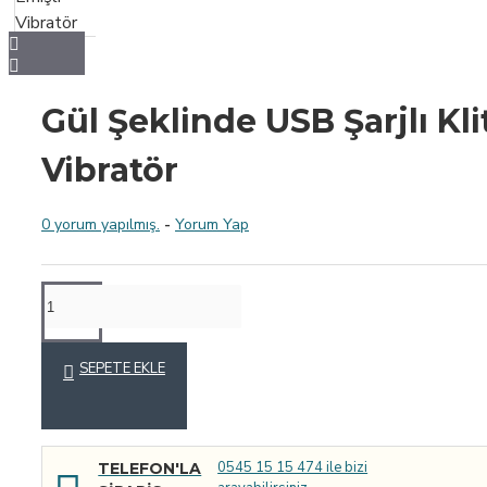
Gül Şeklinde USB Şarjlı Kli
Vibratör
0 yorum yapılmış.
-
Yorum Yap
SEPETE EKLE
0545 15 15 474 ile bizi
TELEFON'LA