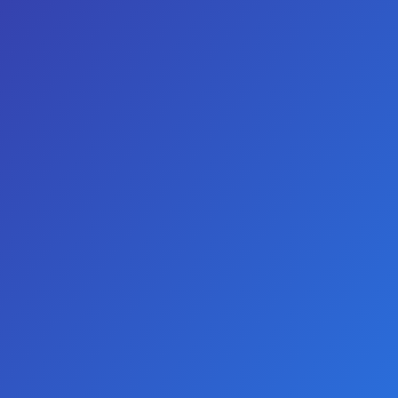
GIRIŞ YAP
KAYIT OL
TELEFON
WHATSAPP
0
Gerçekçi 8 Kg Yarım Vücut Suni Vajina Kalça Mastürbatör
Gerçekçi 8 Kg Yarım Vücut Suni
Vajina Kalça Mastürbatör
YENI