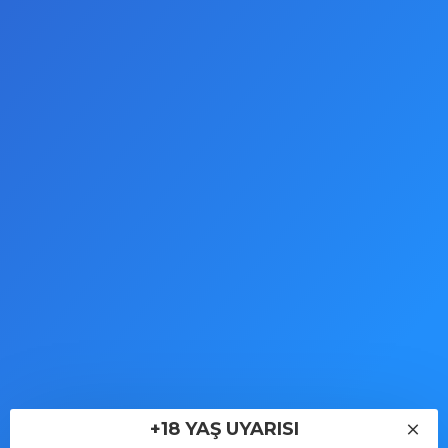
detaylandırılmıştır. Gerçekçi Vajina Mastürbatör,
gerçek hissi yaşamak isteyenler için profesyonel
düzeyde bir deneyim sunar. Kişisel kullanım içindir, gizli
paketleme ile gönderilir.
KARGO VE TESLIMAT
İPTAL & İADE KOŞULLARI
YORUMLAR
TAKSITLER
Etiketler:
FAAK
Toptan
Dropshopping
Seks Oyuncakları
Tedarik
Sex Shop
+18 YAŞ UYARISI