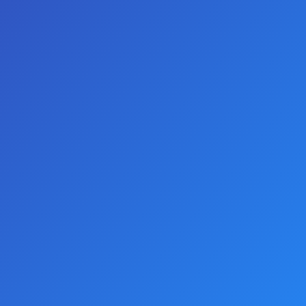
0 yorum yapılmış.
-
Yorum Yap
AÇIKLAMALAR
Yüksek kaliteli TPE malzemeden üretilen bu gerçekçi
vajina mastürbatörü, yoğun haz ve doğal bir his arayan
erkekler için özel olarak tasarlanmıştır. Gerçekçi doku:
İç kanalları, gerçek vajina yapısını taklit edecek şekilde