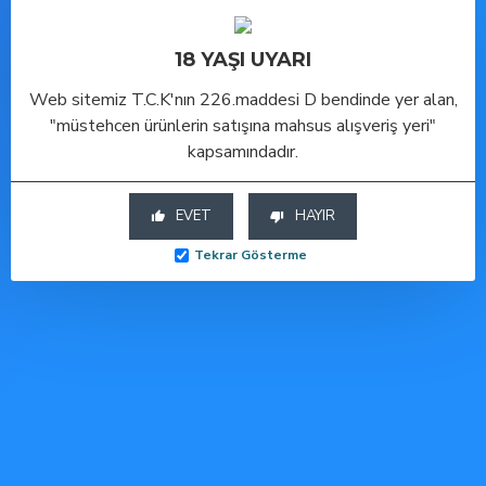
18 YAŞI UYARI
Toptan Seks Oyuncakları ve
Toptan Cinsel Sağlık Ürünleri
Web sitemiz T.C.K'nın 226.maddesi D bendinde yer alan,
Bu ürüne benzer diğer
"müstehcen ürünlerin satışına mahsus alışveriş yeri"
modellerimizi aşağıda
kapsamındadır.
görebilirsiniz.
EVET
HAYIR
Tekrar Gösterme
ÇOK SATAN
YENI
YENI
-48 %
Mastero Yapay Suni Vajina Mastürbatör - 230 gram
4 Girişli Özel Tasarım Çiftli Suni Vajina Kalça Mastürbatör 1Kg
Amerikan Futbol Topu Şeklinde Mastürbatör
Sepete Ekle
Sepete Ekle
Sepete Ekle