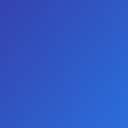
GIRIŞ YAP
KAYIT OL
TELEFON
WHATSAPP
0
Fetilux Puantiyeli Çapraz Göğüs Ucu Kapama Çıkartması - Kırmızı
Fetilux Puantiyeli Çapraz Göğüs
Ucu Kapama Çıkartması - Kırmızı
-50 %