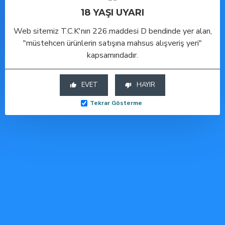
Toptan Seks Oyuncakları ve
18 YAŞI UYARI
Toptan Cinsel Sağlık Ürünleri
Bu ürüne benzer diğer
Web sitemiz T.C.K'nın 226.maddesi D bendinde yer alan,
modellerimizi aşağıda
"müstehcen ürünlerin satışına mahsus alışveriş yeri"
görebilirsiniz.
kapsamındadır.
EVET
HAYIR
Tekrar Gösterme
ÇOK SATAN
ÇOK SATAN
ÇOK SATAN
-50 %
-50 %
-50 %
Backpart 2 Boğumlu Silikon Anal Tıkaç
Backpart 2 Boğumlu Silikon Anal Tıkaç - Mor
Backpart 2 Boğumlu Silikon Anal Tıkaç - Pembe
Sepete Ekle
Sepete Ekle
Sepete Ekle