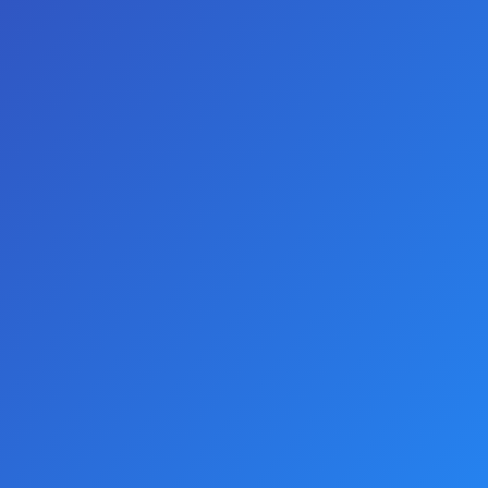
0 yorum yapılmış.
-
Yorum Yap
AÇIKLAMALAR
Fetilux Göğüs Ucu Kapama Çıkartması ile özel
anlarınızı renklendirmek için tasarlanmıştır. Ayrıca
sütyen gitmediğiniz zamanlar giyimin altında göğüs
ucunu kapatmak içinde kullanılır. Göğüs uçları nefes