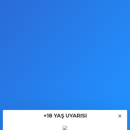
alabilen yapıda üretilmiştir. Cilt dostu yapışkan ile tek
kullanımlıktır. 8 saatten fazla giyilmemesi
önerilmektedir. Hijyenik kullanım için uygulama öncesi
ellerinizi ve göğsünüzü yıkayınız. Kullanım kılavuzu ve
ürün ölçüleri resimlerde belirtilmiştir.
KARGO VE TESLIMAT
İPTAL & İADE KOŞULLARI
YORUMLAR
TAKSITLER
+18 YAŞ UYARISI