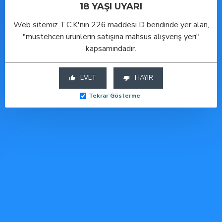
Toptan Cinsel Sağlık Ürünleri
18 YAŞI UYARI
Bu ürüne benzer diğer
Web sitemiz T.C.K'nın 226.maddesi D bendinde yer alan,
modellerimizi aşağıda
"müstehcen ürünlerin satışına mahsus alışveriş yeri"
görebilirsiniz.
kapsamındadır.
EVET
HAYIR
ÇOK SATAN
ÇOK SATAN
ÇOK SATAN
Tekrar Gösterme
-50 %
-50 %
-50 %
Backpart 2 Boğumlu Silikon Anal Tıkaç
Backpart 2 Boğumlu Silikon Anal Tıkaç - Mor
Backpart 2 Boğumlu Silikon Anal Tıkaç - Pembe
Sepete Ekle
Sepete Ekle
Sepete Ekle