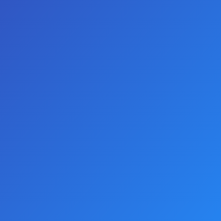
0 yorum yapılmış.
-
Yorum Yap
AÇIKLAMALAR
Backpart Uzaktan Kumandalı LED Işıklı Paslanmaz
Çelik Anal Tıkaç, tabanında uzaktan kumandalı led
aydınlatmaya sahiptir. 13 renk ve birden fazla mod
mevcuttur, yeni başlayanlardan ileri seviyelere kadar