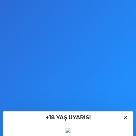
her kullanıcı için uygundur. Bu tıkaç gece partisinde öne
çıkmanızı sağlayacaktır! Çap (cm): 2,7 Uzunluk (cm):
8,7 Takılabilir uzunluk (cm): 6 Boyut: S Malzeme:
Çelik
KARGO VE TESLIMAT
İPTAL & İADE KOŞULLARI
YORUMLAR
TAKSITLER
+18 YAŞ UYARISI
Toptan Seks Oyuncakları ve