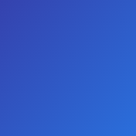
GIRIŞ YAP
KAYIT OL
TELEFON
WHATSAPP
0
Backpart Uzaktan Kumandalı LED Işıklı Paslanmaz Çelik Anal Tıkaç
Backpart Uzaktan Kumandalı LED
Işıklı Paslanmaz Çelik Anal Tıkaç
STOKTA YOK
ÇOK SATAN
-50 %