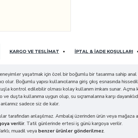
KARGO VE TESLIMAT
İPTAL & İADE KOŞULLARI
deneyimler yaşatmak için özel bir boğumlu bir tasarıma sahip anal 
ı olur. Boğumlu yapısı kullanıcılarına giriş çıkış esnasında hissedi
 tuşla kontrol edilebilir olması kolay kullanım imkanı sunar. Açm
ve duşta kullanıma uygun olup, su sıçramalarına karşı dayanıklıdır.
anlarınız sadece siz de kalır.
ahıslar tarafından anlaşılmaz. Ambalaj üzerinden ürün veya mağaza 
oya verilir
. Tatil günlerinde ertesi iş günü kargoya verilir.
arklı, muadil veya
benzer ürünler gönderilmez
.