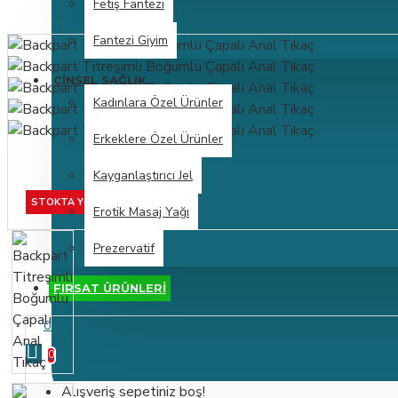
Fetiş Fantezi
Fantezi Giyim
CINSEL SAĞLIK
Kadınlara Özel Ürünler
Erkeklere Özel Ürünler
Kayganlaştırıcı Jel
STOKTA YOK
Erotik Masaj Yağı
Prezervatif
FIRSAT ÜRÜNLERİ
0 ürün - 0,00TL
0
Alışveriş sepetiniz boş!