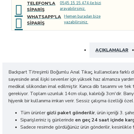
0545 15 15 474 ile bizi
TELEFON'LA
arayabilirsiniz.
SIPARIŞ
Hemen buradan bize
WHATSAPP'LA
yazabilirsiniz.
SIPARIŞ
AÇIKLAMALAR
Backpart Titreşimli Boğumlu Anal Tıkaç, kullanıcılara farklı 
sayesinde anal ilişki sevenler için yüksek haz almanıza yardımc
medikal silikondan imal edilmiştir. Kanca dib tasarımı ve tek
gerekiyor. Toplam uzunluk 14cm olup, kalınlığı 3cm'dir. Banyo 
hijyenik bir kullanıma imkan verir. Sessiz çalışma özelliği özel 
Tüm ürünler
gizli paket gönderilir
, ürün içeriği 3. ş
Siparişleriniz iş günlerinde
en geç 24 saat içinde karg
Sadece resimde gördüğünüz ürün gönderilir, kesinlikle f