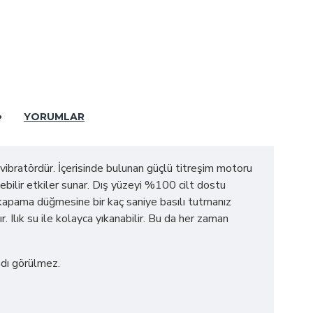
YORUMLAR
vibratördür. İçerisinde bulunan güçlü titreşim motoru
lebilir etkiler sunar. Dış yüzeyi %100 cilt dostu
a kapama düğmesine bir kaç saniye basılı tutmanız
 Ilık su ile kolayca yıkanabilir. Bu da her zaman
adı görülmez.