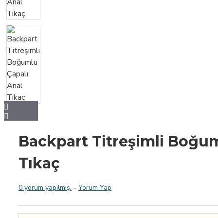
Backpart Titreşimli Boğum
Tıkaç
0 yorum yapılmış.
-
Yorum Yap