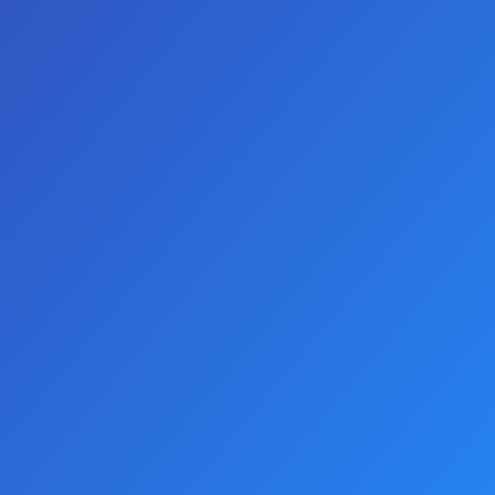
0 yorum yapılmış.
-
Yorum Yap
AÇIKLAMALAR
FAAK Seks Oyuncakları - Ürün Adı: Backpart Boğumlu
Şeffaf Silikon Anal Tıkaç - Ürün Kodu: HPR-41067 -
İlgili Kategori Anal Oyuncaklar. Detaylı bilgiler için
satış temsilcimizle görüşebilirsiniz. Tüm ürünler hijyen