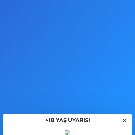
kurallarına göre paketlenmiştir. Paket içeriğini sadece
siz bilirsiniz,fatura veya kargo etiketinde hiç bir şey
yazmaz. Tüm siparişler güncel stoklarımızdan hızlı
kargo ile gönderilmektedir. Resimde ve açıklamalarda
gördüğünüz ürün gönderilir,farklı ürün gönderilmez.
KARGO VE TESLIMAT
İPTAL & İADE KOŞULLARI
YORUMLAR
TAKSITLER
+18 YAŞ UYARISI