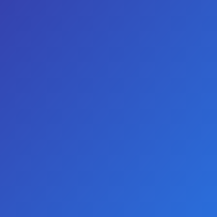
GIRIŞ YAP
KAYIT OL
TELEFON
WHATSAPP
0
Backpart Boğumlu Şeffaf Silikon Anal Tıkaç - Mor
Backpart Boğumlu Şeffaf Silikon
Anal Tıkaç - Mor
STOKTA YOK
-50 %