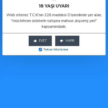
Toptan Seks Oyuncakları ve
18 YAŞI UYARI
Toptan Cinsel Sağlık Ürünleri
Bu ürüne benzer diğer
Web sitemiz T.C.K'nın 226.maddesi D bendinde yer alan,
modellerimizi aşağıda
"müstehcen ürünlerin satışına mahsus alışveriş yeri"
görebilirsiniz.
kapsamındadır.
EVET
HAYIR
Tekrar Gösterme
ÇOK SATAN
ÇOK SATAN
ÇOK SATAN
-50 %
-50 %
-50 %
Backpart 2 Boğumlu Silikon Anal Tıkaç
Backpart 2 Boğumlu Silikon Anal Tıkaç - Mor
Backpart 2 Boğumlu Silikon Anal Tıkaç - Pembe
Sepete Ekle
Sepete Ekle
Sepete Ekle